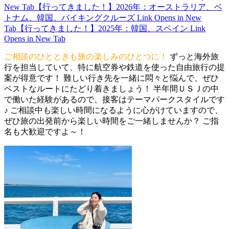
New Tab
【行ってきました！】2026年：オーストラリア、ベ
トナム、韓国、バイキングクルーズ
Link Opens in New
Tab
【行ってきました！】2025年：韓国、スペイン
Link
Opens in New Tab
ご相談のひとときも旅の楽しみのひとつに！
ずっと海外旅
行を担当していて、特に航空券や鉄道を使った自由旅行の提
案が得意です！ 難しい行き先を一緒に悶々と悩んで、ぜひ
ベストなルートにたどり着きましょう！ 半年間ＵＳＪの中
で働いた経験があるので、接客はテーマパークスタイルです
♪ ご相談中も楽しい時間になるように心がけていますので、
ぜひ旅の出発前から楽しい時間をご一緒しませんか？ ご指
名も大歓迎ですよ～！