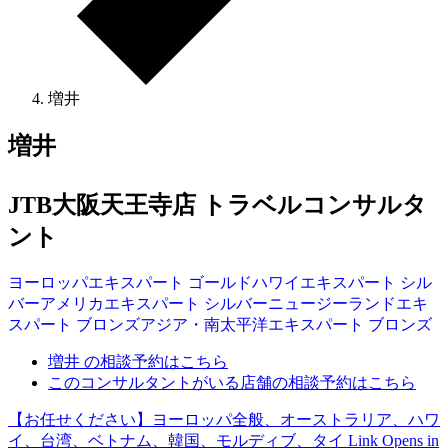
増井
増井
JTB大阪天王寺店 トラベルコンサルタ
ント
ヨーロッパ
エキスパート
ゴールド
ハワイ
エキスパート
シル
バー
アメリカ
エキスパート
シルバー
ニュージーランド
エキ
スパート
ブロンズ
アジア・南太平洋
エキスパート
ブロンズ
増井 の相談予約はこちら
このコンサルタントがいる店舗の相談予約はこちら
【お任せください】ヨーロッパ全般、オーストラリア、ハワ
イ、台湾、ベトナム、韓国、モルディブ、タイ
Link Opens in