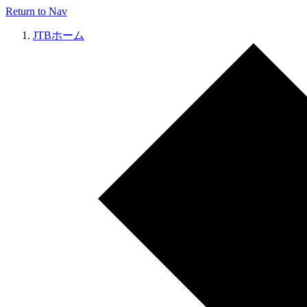
Return to Nav
JTBホーム