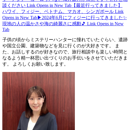
談ください
Link Opens in New Tab
【最近行ってきました】
ハワイ、フィジー、ベトナム、マカオ、シンガポール
Link
Opens in New Tab
▶2024年6月にフィジーに行ってきました✨
現地の人の温かさや海の綺麗さに感動🎵
Link Opens in New
Tab
子供の頃からミステリーハンターに憧れていたぐらい、遺跡
や国立公園、建築物などを見に行くのが大好きです。 ま
た、お話しするのが好きなので、旅行相談中も楽しい時間と
なるよう精一杯思い出づくりのお手伝いをさせていただきま
す。 よろしくお願い致します。