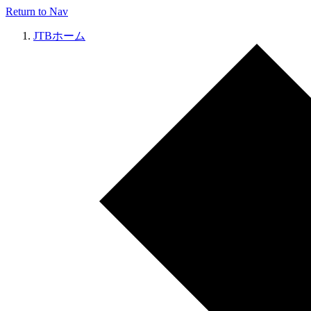
Return to Nav
JTBホーム