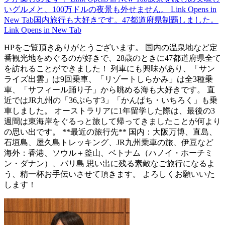
いグルメと、100万ドルの夜景も外せません。
Link Opens in
New Tab
国内旅行も大好きです。47都道府県制覇しました。
Link Opens in New Tab
HPをご覧頂きありがとうございます。 国内の温泉地など定
番観光地をめぐるのが好きで、28歳のときに47都道府県全て
を訪れることができました！ 列車にも興味があり、「サン
ライズ出雲」は9回乗車、「リゾートしらかみ」は全3種乗
車、「サフィール踊り子」から眺める海も大好きです。 直
近ではJR九州の「36ぷらす3」「かんぱち・いちろく」も乗
車しました。 オーストラリアに1年留学した際は、最後の3
週間は東海岸をぐるっと旅して帰ってきましたことが何より
の思い出です。 **最近の旅行先** 国内：大阪万博、直島、
石垣島、屋久島トレッキング、JR九州乗車の旅、伊豆など
海外：香港、ソウル＋釜山、ベトナム（ハノイ・ホーチミ
ン・ダナン）、バリ島 思い出に残る素敵なご旅行になるよ
う、精一杯お手伝いさせて頂きます。 よろしくお願いいた
します！