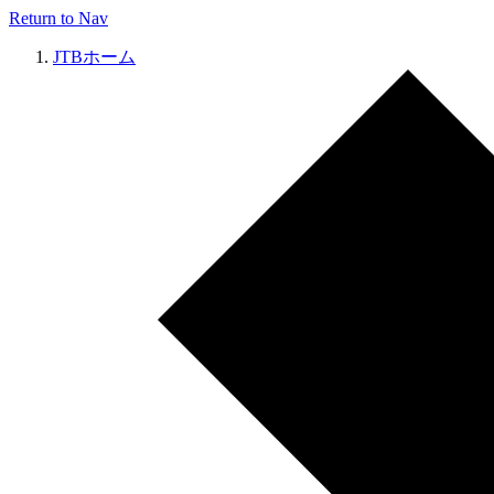
Return to Nav
JTBホーム